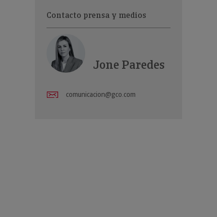
Contacto prensa y medios
Jone Paredes
comunicacion@gco.com
icinas centrales del Grupo Catalana Occidente en Sant Cugat del Vallès (Ba