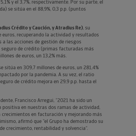
 5,1% y el 3,7%, respectivamente. Por su parte, el
a) se sitúa en el 88,9%, 0,3 p.p. (puntos
dius Crédito y Caución, y Atradius Re)
, su
e euros, recuperando la actividad y resultados
as a las acciones de gestión de riesgos
l seguro de crédito (primas facturadas más
illones de euros, un 13,2% más.
se sitúa en 309,7 millones de euros, un 281,4%
impactado por la pandemia. A su vez, el ratio
guro de crédito mejora en 29,9 p.p. hasta el
idente, Francisco Arregui, “2021 ha sido un
ón positiva en nuestras dos ramas de actividad,
con crecimientos en facturación y mejorando más
Asimismo, afirmó que “el Grupo ha demostrado su
 de crecimiento, rentabilidad y solvencia”.