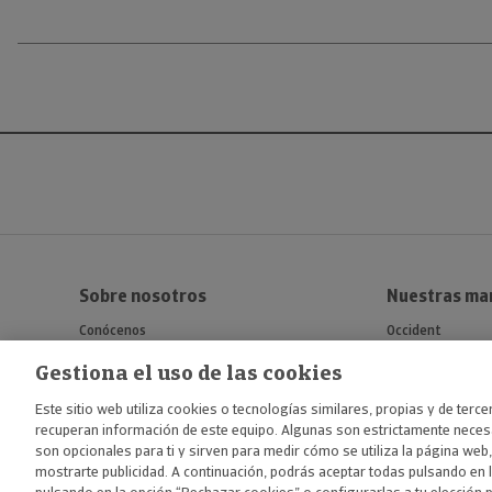
Sobre nosotros
Nuestras ma
Conócenos
Occident
Fundación Occident
Crédito y Caució
Gestiona el uso de las cookies
Atradius
Este sitio web utiliza cookies o tecnologías similares, propias y de terc
Mémora
recuperan información de este equipo. Algunas son estrictamente necesa
son opcionales para ti y sirven para medir cómo se utiliza la página web,
mostrarte publicidad. A continuación, podrás aceptar todas pulsando en 